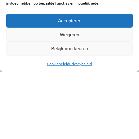
invloed hebben op bepaalde functies en mogelijkheden.
Leg je boardingkaart vast
Accepteren
klaar…
Weigeren
Ruim 100 kinderen wachten thuis in spanning af of
Bekijk voorkeuren
ze zaterdag 6 september de lucht in gaan. En dat
gaat gebeuren! We zijn erg blij dat het zaterdag
Cookiebeleid
Privacybeleid
mooi vliegweer wordt. Je kunt met je boardingkaart
het vliegtuig instappen.
We zien je zaterdag graag op vliegveld Drachten
samen met je ouder(s) of verzorger(s) tussen 9.00 en
10.00 uur. We maken er met z’n allen een mooie dag
van. Naast de rondvlucht kun je allerlei leuke
activiteiten doen.