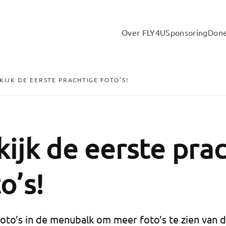
Over FLY4U
Sponsoring
Don
KIJK DE EERSTE PRACHTIGE FOTO’S!
kijk de eerste pra
o’s!
foto’s in de menubalk om meer foto’s te zien van 