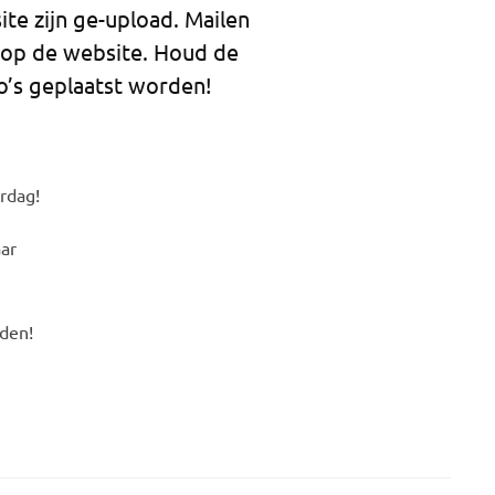
site zijn ge-upload. Mailen
e op de website. Houd de
o’s geplaatst worden!
rdag!
aar
rden!