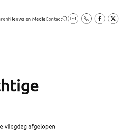
eren
Nieuws en Media
Contact
chtige
de vliegdag afgelopen